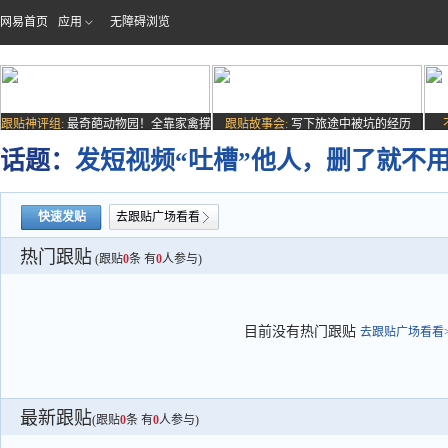
网易首页
应用
无障碍浏览
跟贴神评组:
最奇葩动物园！全靠家禽撑
跟贴故事会:
写下旅途中被坑的经历
场子
话题：
发短视频“吐槽”他人，删了就不
快速发贴
去跟贴广场看看
热门跟贴
(跟贴
0
条 有
0
人参与)
目前没有热门跟贴
去跟贴广场看看>
最新跟贴
(跟贴
0
条 有
0
人参与)