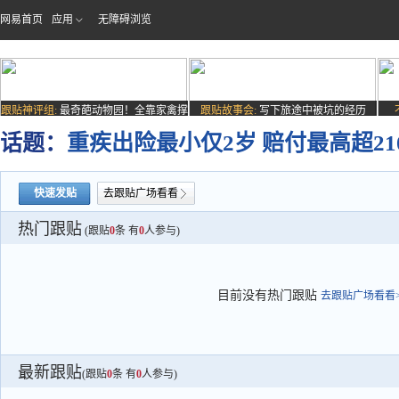
网易首页
应用
无障碍浏览
跟贴神评组:
最奇葩动物园！全靠家禽撑
跟贴故事会:
写下旅途中被坑的经历
场子
话题：
重疾出险最小仅2岁 赔付最高超21
快速发贴
去跟贴广场看看
热门跟贴
(跟贴
0
条 有
0
人参与)
目前没有热门跟贴
去跟贴广场看看>
最新跟贴
(跟贴
0
条 有
0
人参与)