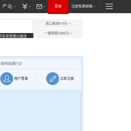
登录
注册免费邮箱
进口美妆9.9元>>
一键领取1088元>>
开车非常难以描述
登录网易通行证
用户登录
立即注册