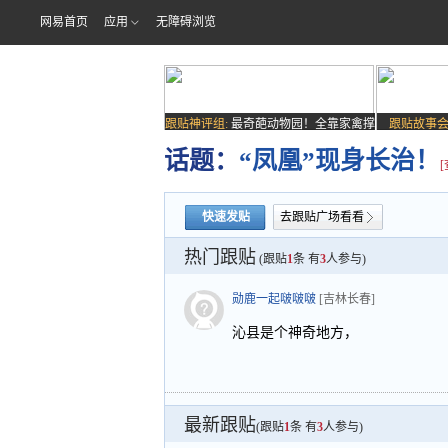
网易首页
应用
无障碍浏览
跟贴神评组:
最奇葩动物园！全靠家禽撑
跟贴故事会
场子
话题：
“凤凰”现身长治！
快速发贴
去跟贴广场看看
热门跟贴
(跟贴
1
条 有
3
人参与)
勋鹿一起啵啵啵
[吉林长春]
沁县是个神奇地方，
最新跟贴
(跟贴
1
条 有
3
人参与)