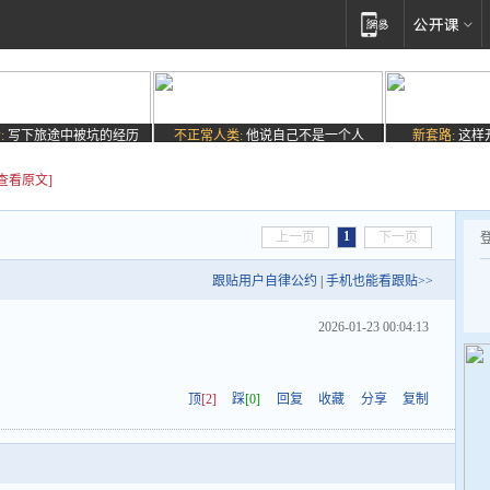
:
写下旅途中被坑的经历
不正常人类:
他说自己不是一个人
新套路:
这样
[查看原文]
1
上一页
下一页
跟贴用户自律公约
|
手机也能看跟贴>>
2026-01-23 00:04:13
顶
[2]
踩
[0]
回复
收藏
分享
复制