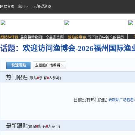
网易首页
应用
无障碍浏览
跟贴神评组:
最奇葩动物园！全靠家禽撑
跟贴故事会:
写下旅途中被坑的经历
场子
话题：
欢迎访问渔博会-2026福州国际渔
快速发贴
去跟贴广场看看
热门跟贴
(跟贴
0
条 有
0
人参与)
目前没有热门跟贴
去跟贴广场看看>
最新跟贴
(跟贴
0
条 有
0
人参与)