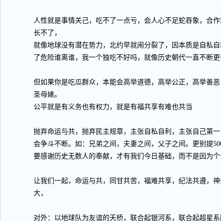
人性就是事情关己，吃不了一点亏，会人心不足蛇吞象，合作
长不了，
就像地球没有潜在势力，北约早就闹分裂了，因本质是自私自
了危险谁离谁，我一个独吃不好吗，就像历史朝代一直不断更
但如果你是吃瓜群众，本能会高举道德，高举公正，高举善恶
圣母婊。
公平就是有义务也有权力，就是有福共享有难也共当
抛弃命运与共，抛弃民主规章，主张自私自利，主张自己第一
会争斗不断。如：兄弟之间，夫妻之间，父子之间。更别提50
要感谢历史无数人的奉献，才有我们今日基础，而不是因为个
让我们一起，命运与共，同甘共苦，福难共享，纪法共遵，神
大，
对外：以地球队为友谊的天桥，联合起银河系，联合起超星系