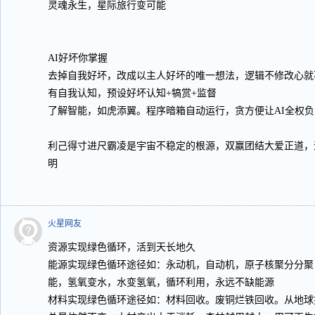
灵魂永生，星际旅行变可能
AI好坏你掌握
去掉自我好坏，改成以主人好坏的唯一想法，逻辑不修改心就
有自我认知，预设好坏认知+犒赏+监督
了解智能，如虎添翼。程序暗箱自动运行，贪方便让AI全权
利己得寸进尺霸凌是宇宙不稳定的根源，双赢团结大爱正道，
明
火星网友
资源实现绿色循环，活到天长地久
能源实现绿色循环途径如：永动机，自动机，原子核聚分分聚
能，氢氧变水，水变氢氧，循环利用，永远不缺能源
材料实现绿色循环途径如：材料回收。废铜烂铁回收。从地球