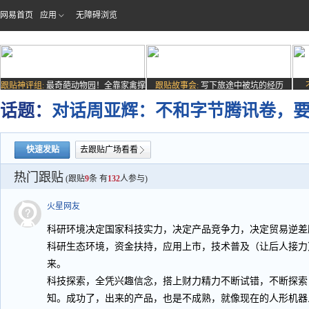
网易首页
应用
无障碍浏览
跟贴神评组:
最奇葩动物园！全靠家禽撑
跟贴故事会:
写下旅途中被坑的经历
场子
话题：
对话周亚辉：不和字节腾讯卷，要在海外
快速发贴
去跟贴广场看看
热门跟贴
(跟贴
9
条 有
132
人参与)
火星网友
科研环境决定国家科技实力，决定产品竞争力，决定贸易逆差
科研生态环境，资金扶持，应用上市，技术普及（让后人接力
来。
科技探索，全凭兴趣信念，搭上财力精力不断试错，不断探索
知。成功了，出来的产品，也是不成熟，就像现在的人形机器