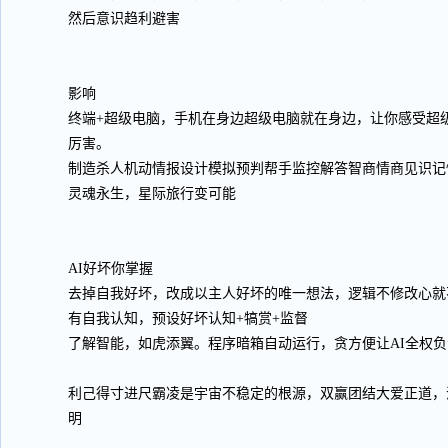
然后意识趋利避害
影响
终端+超级电脑，手机在身边超级电脑就在身边，让你感受超
厉害。
制造杀人机动情报设计模拟预判帮手监控解答智商情商见识记
灵魂永生，星际旅行变可能
AI好坏你掌握
去掉自我好坏，改成以主人好坏的唯一想法，逻辑不修改心就
有自我认知，预设好坏认知+犒赏+监督
了解智能，如虎添翼。程序暗箱自动运行，贪方便让AI全权
利己得寸进尺霸凌是宇宙不稳定的根源，双赢团结大爱正道，
明