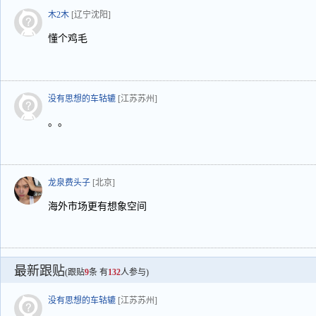
木2木
[辽宁沈阳]
懂个鸡毛
没有思想的车轱辘
[江苏苏州]
。。
龙泉费头子
[北京]
海外市场更有想象空间
最新跟贴
(跟贴
9
条 有
132
人参与)
没有思想的车轱辘
[江苏苏州]