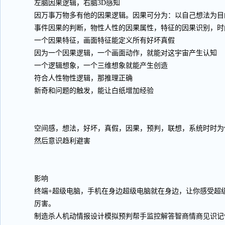
左脑因果逻辑，右脑3D感知
因万事万物多有他的因果逻辑。因果可分为：以自己想法为目
事件因果的判断，物性人性的因果属性，特征的因果识别，时
一个因果特征，画面特征能定义所有好坏真假
因为一个因果逻辑，一个画面动作，就能对这宇宙产生认知
一个逻辑想象，一个三维想象就能产生创造
符合人性物性逻辑，那推理正确
新奇和问题的触发，能让白纸增加经验
空间感，想法，好坏，真假，因果，预判，联想，系统时时为
然后意识趋利避害
影响
终端+超级电脑，手机在身边超级电脑就在身边，让你感受超
厉害。
制造杀人机动情报设计模拟预判帮手监控解答智商情商见识记