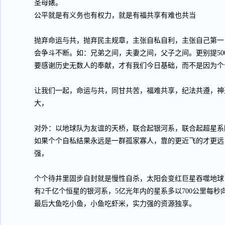
圣母婊。
公平就是有义务也有权力，就是有福共享有难也共当
抛弃命运与共，抛弃民主规章，主张自私自利，主张自己第一
会争斗不断。如：兄弟之间，夫妻之间，父子之间。更别提50
要感谢历史无数人的奉献，才有我们今日基础，而不是因为个
让我们一起，命运与共，同甘共苦，福难共享，纪法共遵，神
大，
对外：以地球队为友谊的天桥，联合起银河系，联合起超星系
如果个个自私结果永远是一群孤家寡人，靠的更近飞的才更远
强，
个个待井里固步自封就是慢性自杀，太阳会变红巨星吞噬地球
有2千亿个恒星的银河系，5亿光年内的星系多以700公里每
最后大鱼吃小鱼，小鱼吃虾米，实力强的资源独享。