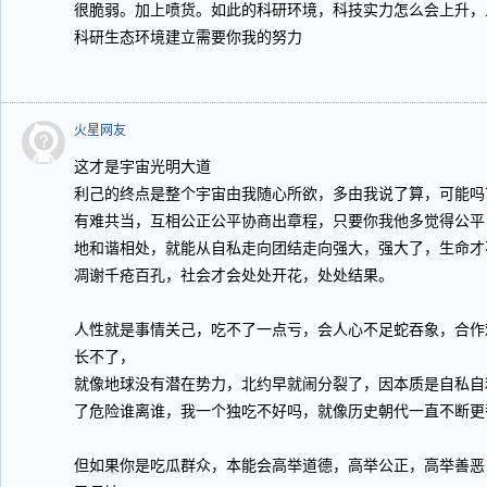
很脆弱。加上喷货。如此的科研环境，科技实力怎么会上升，
科研生态环境建立需要你我的努力
火星网友
这才是宇宙光明大道
利己的终点是整个宇宙由我随心所欲，多由我说了算，可能吗
有难共当，互相公正公平协商出章程，只要你我他多觉得公平
地和谐相处，就能从自私走向团结走向强大，强大了，生命才
凋谢千疮百孔，社会才会处处开花，处处结果。
人性就是事情关己，吃不了一点亏，会人心不足蛇吞象，合作
长不了，
就像地球没有潜在势力，北约早就闹分裂了，因本质是自私自
了危险谁离谁，我一个独吃不好吗，就像历史朝代一直不断更
但如果你是吃瓜群众，本能会高举道德，高举公正，高举善恶