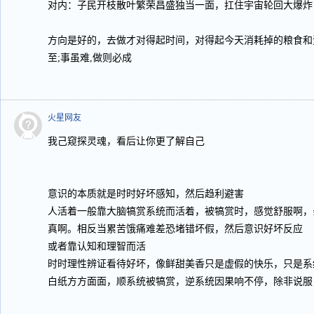
对内：子民开枝散叶繁荣昌盛独当一面，扛住宇宙轮回大爆炸
方向是好的，去做才对得起时间，对得起今天消耗掉的粮食和
至;事虽难,做则必成
火星网友
我己窥探灵魂，看后让你更了解自己
意识的本质就是时时好坏感知，然后趋利避害
人活着一般靠大脑犒赏系统而活着，被犒赏时，感觉舒服啊，
真啊。相反当累苦饿痛难差恐堵错坏假，然后意识好坏反应
或者靠认知和理智而活
时时理性辨证看待好坏，像鲜甜美香只是虚假的快乐，只是系
白纸方方面面，顺系统被犒赏，逆系统因果响不停，除非说服