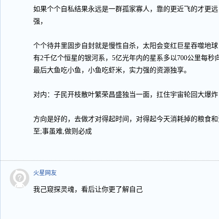
如果个个自私结果永远是一群孤家寡人，靠的更近飞的才更远
强，
个个待井里固步自封就是慢性自杀，太阳会变红巨星吞噬地球
有2千亿个恒星的银河系，5亿光年内的星系多以700公里每
最后大鱼吃小鱼，小鱼吃虾米，实力强的资源独享。
对内：子民开枝散叶繁荣昌盛独当一面，扛住宇宙轮回大爆炸
方向是好的，去做才对得起时间，对得起今天消耗掉的粮食和
至;事虽难,做则必成
火星网友
我己窥探灵魂，看后让你更了解自己