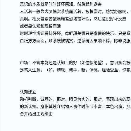
意识的本质就是时时好坏感知，然后趋利避害
人活着一般靠大脑犒赏系统而活着，被犒赏时，感觉舒服啊，
真啊。相反当累苦饿痛难差恐堵错坏假，然后意识好坏反应
或者靠认知和理智而活
时时理性辨证看待好坏，像鲜甜美香只是虚假的快乐，只是系
白纸方方面面，顺系统被犒赏，逆系统因果响不停，除非说服
市场：不管本能还是认知上的好（如憧憬绝望），意识多会被
是笔大生意。（如，游戏，帮手，新，情感，经验受益，惊艳
认知建立
动机判断，诚恳的，那对。眼见为实的，那对，表现出来的现
的新认知。身临其境介绍物人事件时细节丰富且本色出演，那
合并给出主观缘由