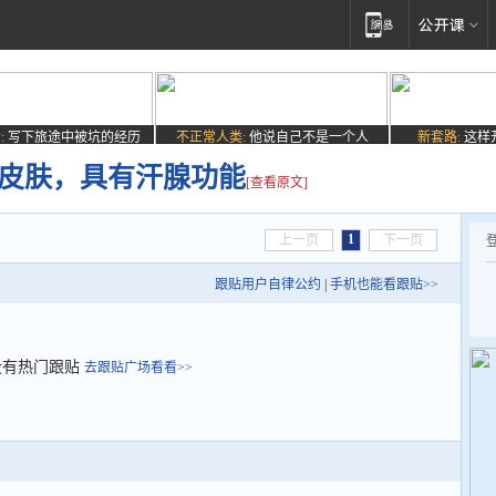
:
写下旅途中被坑的经历
不正常人类:
他说自己不是一个人
新套路:
这样
印皮肤，具有汗腺功能
[查看原文]
1
上一页
下一页
跟贴用户自律公约
|
手机也能看跟贴>>
没有热门跟贴
去跟贴广场看看>>