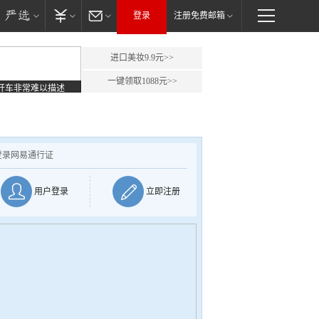
登录
注册免费邮箱
进口美妆9.9元>>
一键领取1088元>>
开车非常难以描述
登录网易通行证
用户登录
立即注册