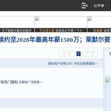
:
写下旅途中被坑的经历
不正常人类:
他说自己不是一个人
新套路:
这样
约至2028年最高年薪1500万；莱默尔
1
上一页
下一页
跟贴用户自律公约
|
手机也能看跟贴>>
没有热门跟贴
去跟贴广场看看>>