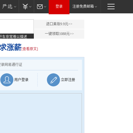
登录
注册免费邮箱
进口美妆9.9元>>
一键领取1088元>>
开车非常难以描述
要求涨薪
[查看原文]
登录网易通行证
用户登录
立即注册