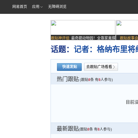
网易首页
应用
无障碍浏览
跟贴神评组:
最奇葩动物园！全靠家禽撑
跟贴故事会
场子
话题：
记者：格纳布里将续
快速发贴
去跟贴广场看看
热门跟贴
(跟贴
0
条 有
0
人参与)
目前
最新跟贴
(跟贴
0
条 有
0
人参与)