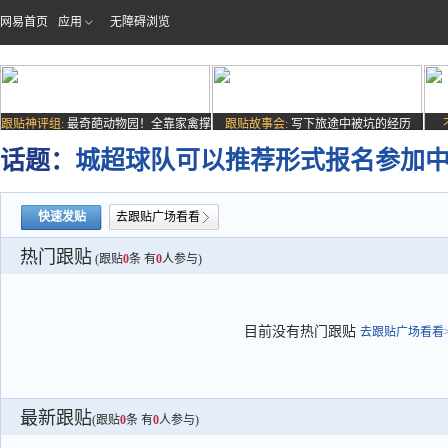
网易首页
应用
无障碍浏览
跟贴神评组:
最奇葩动物园！全靠家禽撑
跟贴故事会:
写下旅途中被坑的经历
场子
话题：
城超球队可以推荐形式报名参加中
快速发贴
去跟贴广场看看
热门跟贴
(跟贴
0
条 有
0
人参与)
目前没有热门跟贴
去跟贴广场看看>
最新跟贴
(跟贴
0
条 有
0
人参与)