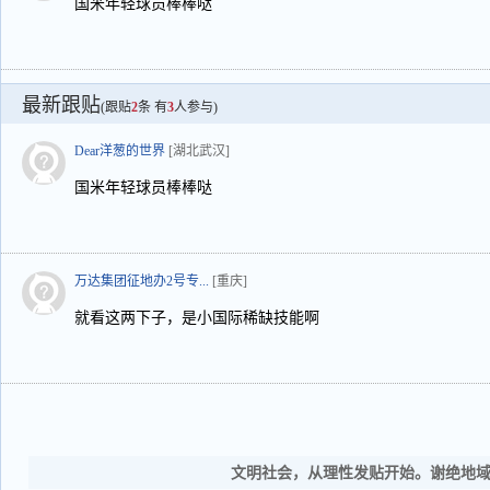
国米年轻球员棒棒哒
最新跟贴
(跟贴
2
条 有
3
人参与)
Dear洋葱的世界
[湖北武汉]
国米年轻球员棒棒哒
万达集团征地办2号专...
[重庆]
就看这两下子，是小国际稀缺技能啊
文明社会，从理性发贴开始。谢绝地