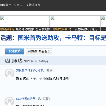
网易首页
应用
无障碍浏览
跟贴神评组:
最奇葩动物园！全靠家禽撑
跟贴故事会:
写下旅途中被坑的经历
场子
话题：
国米首秀送助攻，卡马特：目标
快速发贴
去跟贴广场看看
热门跟贴
(跟贴
2
条 有
3
人参与)
万达集团征地办2号专...
[重庆]
就看这两下子，是小国际稀缺技能啊
Dear洋葱的世界
[湖北武汉]