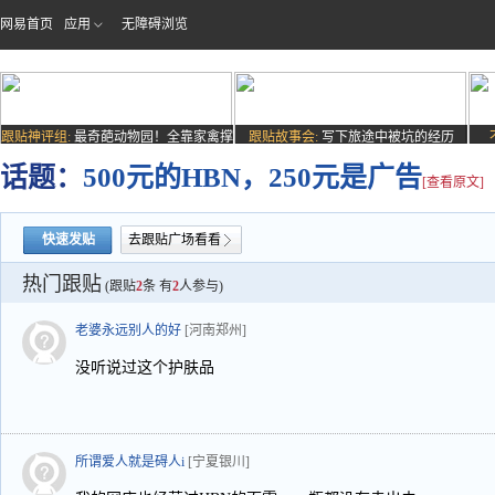
网易首页
应用
无障碍浏览
跟贴神评组:
最奇葩动物园！全靠家禽撑
跟贴故事会:
写下旅途中被坑的经历
场子
话题：
500元的HBN，250元是广告
[查看原文]
快速发贴
去跟贴广场看看
热门跟贴
(跟贴
2
条 有
2
人参与)
老婆永远别人的好
[河南郑州]
没听说过这个护肤品
所谓爱人就是碍人i
[宁夏银川]