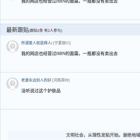
我的网店也经营过HBN的面霜，一瓶都没有卖出去
最新跟贴
(跟贴
2
条 有
2
人参与)
所谓爱人就是碍人i
[宁夏银川]
我的网店也经营过HBN的面霜，一瓶都没有卖出去
老婆永远别人的好
[河南郑州]
没听说过这个护肤品
文明社会，从理性发贴开始。谢绝地