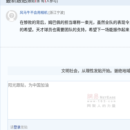
最新跟贴
(跟贴
1
条 有
1
人参与)
风马牛不会用相机
[浙江宁波]
在惨败的背后，姆巴佩的担当堪称一束光，虽然全队的表现令
的希望。天才球员也需要团队的支持，希望下一场能振作起来
文明社会，从理性发贴开始。谢绝地
请
登录
发贴