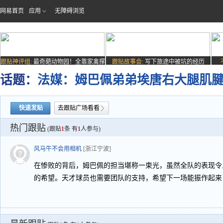
网易首页
应用
无障碍浏览
跟贴神评组:
最奇葩动物园！全靠家禽撑
跟贴故事会:
写下旅途中被坑的经历
场子
话题：
法媒：姆巴佩弟弟埃唐右大腿肌
快速发贴
去跟贴广场看看
热门跟贴
(跟贴
1
条 有
1
人参与)
风马牛不会用相机
[浙江宁波]
在惨败的背后，姆巴佩的担当堪称一束光，虽然全队的表现令
的希望。天才球员也需要团队的支持，希望下一场能振作起来