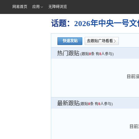
网易首页
应用
无障碍浏览
话题：
2026年中央一号
快速发贴
去跟贴广场看看
热门跟贴
(跟贴
0
条 有
0
人参与)
目前
最新跟贴
(跟贴
0
条 有
0
人参与)
目前