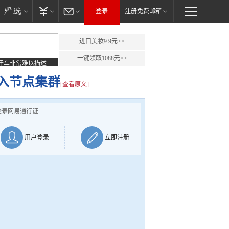
登录
注册免费邮箱
进口美妆9.9元>>
一键领取1088元>>
开车非常难以描述
入节点集群
[查看原文]
登录网易通行证
用户登录
立即注册