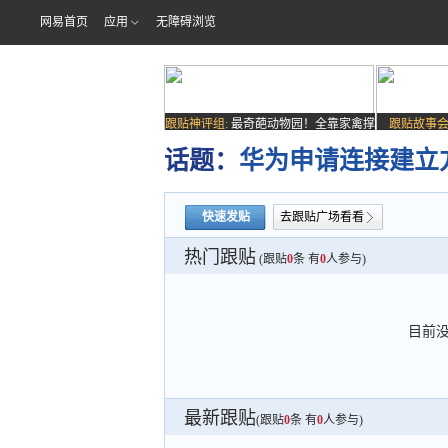
网易首页
应用
无障碍浏览
跟贴神评组:
最奇葩动物园！全靠家禽撑
跟贴故事会
场子
话题：
华为申请连接建立
快速发贴
去跟贴广场看看
热门跟贴
(跟贴
0
条 有
0
人参与)
目前
最新跟贴
(跟贴
0
条 有
0
人参与)