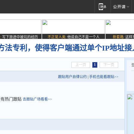
:
写下旅途中被坑的经历
不正常人类:
他说自己不是一个人
新套路:
这样
方法专利，使得客户端通过单个IP地址接
1
上一页
下一页
跟贴用户自律公约
|
手机也能看跟贴>>
没有热门跟贴
去跟贴广场看看>>