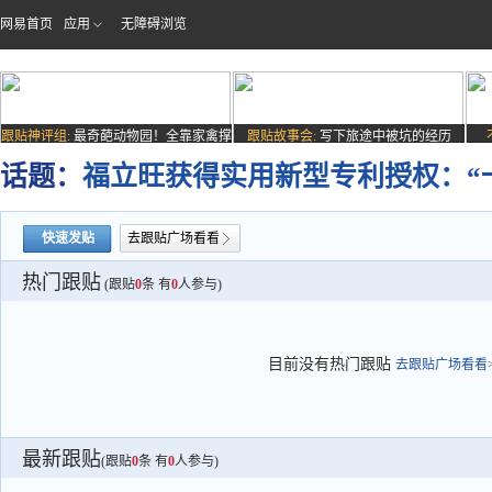
网易首页
应用
无障碍浏览
跟贴神评组:
最奇葩动物园！全靠家禽撑
跟贴故事会:
写下旅途中被坑的经历
场子
话题：
福立旺获得实用新型专利授权：“
快速发贴
去跟贴广场看看
热门跟贴
(跟贴
0
条 有
0
人参与)
目前没有热门跟贴
去跟贴广场看看>
最新跟贴
(跟贴
0
条 有
0
人参与)