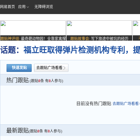
网易首页
应用
无障碍浏览
跟贴神评组:
最奇葩动物园！全靠家禽撑
跟贴故事会:
写下旅途中被坑的经历
场子
话题：
福立旺取得弹片检测机构专利，
快速发贴
去跟贴广场看看
热门跟贴
(跟贴
0
条 有
0
人参与)
目前没有热门跟贴
去跟贴广场看看>
最新跟贴
(跟贴
0
条 有
0
人参与)