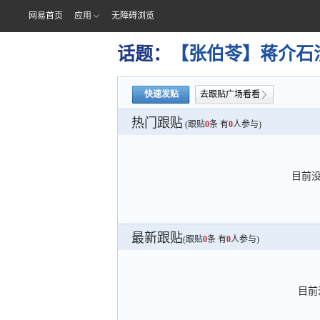
网易首页
应用
无障碍浏览
话题：
【张伯苓】蒋介石
快速发贴
去跟贴广场看看
热门跟贴
(跟贴
0
条 有
0
人参与)
目前
最新跟贴
(跟贴
0
条 有
0
人参与)
目前