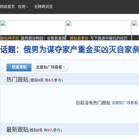
网易首页
应用
无障碍浏览
跟贴神评组:
最奇葩动物园！全靠家禽撑
跟贴故事会:
写下旅途中被坑的经历
场子
话题：
俄男为谋夺家产重金买凶灭自家亲
快速发贴
去跟贴广场看看
热门跟贴
(跟贴
0
条 有
0
人参与)
目前没有热门跟贴
去跟贴广场看看>
最新跟贴
(跟贴
0
条 有
0
人参与)