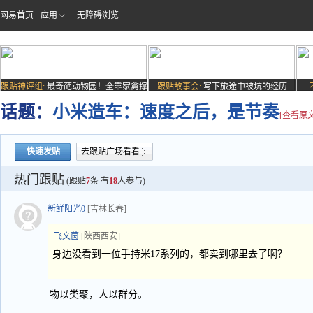
网易首页
应用
无障碍浏览
跟贴神评组:
最奇葩动物园！全靠家禽撑
跟贴故事会:
写下旅途中被坑的经历
场子
话题：
小米造车：速度之后，是节奏
[查看原文
快速发贴
去跟贴广场看看
热门跟贴
(跟贴
7
条 有
18
人参与)
新鲜阳光0
[吉林长春]
飞文茵
[陕西西安]
身边没看到一位手持米17系列的，都卖到哪里去了啊？
物以类聚，人以群分。