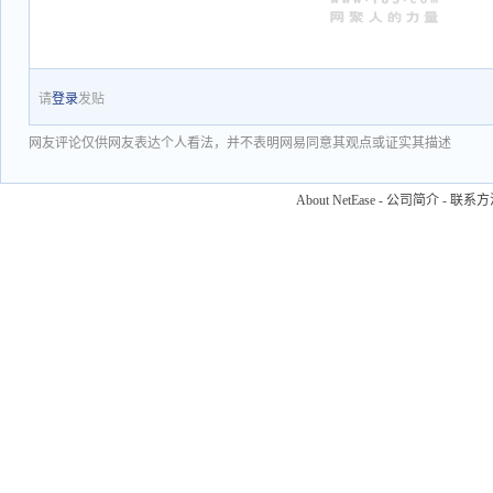
请
登录
发贴
网友评论仅供网友表达个人看法，并不表明网易同意其观点或证实其描述
About NetEase
-
公司简介
-
联系方