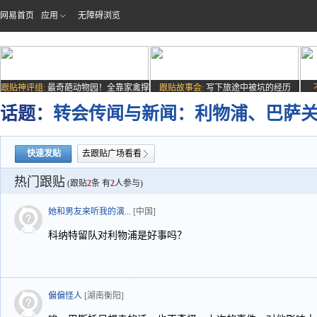
网易首页
应用
无障碍浏览
跟贴神评组:
最奇葩动物园！全靠家禽撑
跟贴故事会:
写下旅途中被坑的经历
场子
话题：
转会传闻与新闻：利物浦、巴萨
快速发贴
去跟贴广场看看
热门跟贴
(跟贴
2
条 有
2
人参与)
她和男友来听我的演...
[中国]
科纳特留队对利物浦是好事吗？
偏偏怪人
[湖南衡阳]