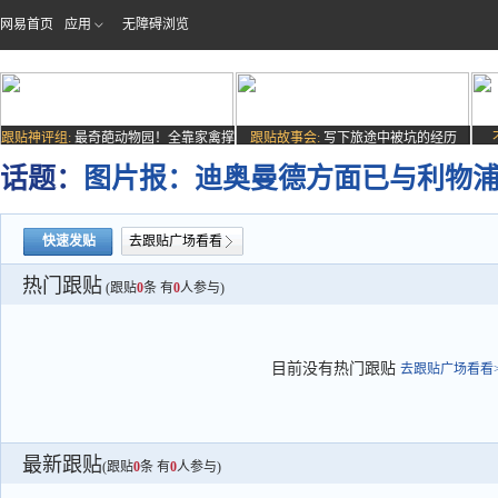
网易首页
应用
无障碍浏览
跟贴神评组:
最奇葩动物园！全靠家禽撑
跟贴故事会:
写下旅途中被坑的经历
场子
话题：
图片报：迪奥曼德方面已与利物
快速发贴
去跟贴广场看看
热门跟贴
(跟贴
0
条 有
0
人参与)
目前没有热门跟贴
去跟贴广场看看>
最新跟贴
(跟贴
0
条 有
0
人参与)