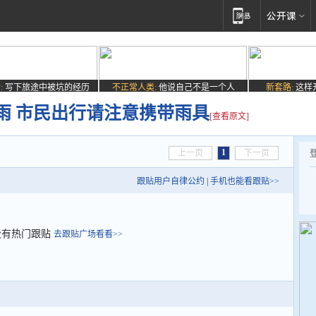
:
写下旅途中被坑的经历
不正常人类:
他说自己不是一个人
新套路:
这样
雨 市民出行请注意携带雨具
[查看原文]
1
上一页
下一页
跟贴用户自律公约
|
手机也能看跟贴>>
没有热门跟贴
去跟贴广场看看>>