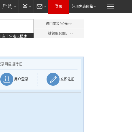
登录
注册免费邮箱
进口美妆9.9元>>
一键领取1088元>>
开车非常难以描述
登录网易通行证
用户登录
立即注册