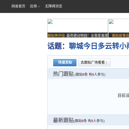
网易首页
应用
无障碍浏览
跟贴神评组:
最奇葩动物园！全靠家禽撑
跟贴故事会
场子
话题：
聊城今日多云转小
快速发贴
去跟贴广场看看
热门跟贴
(跟贴
0
条 有
0
人参与)
目前
最新跟贴
(跟贴
0
条 有
0
人参与)