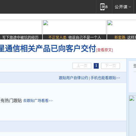
:
写下旅途中被坑的经历
不正常人类:
他说自己不是一个人
新套路:
这样
星通信相关产品已向客户交付
[查看原文]
1
上一页
下一页
跟贴用户自律公约
|
手机也能看跟贴>>
没有热门跟贴
去跟贴广场看看>>