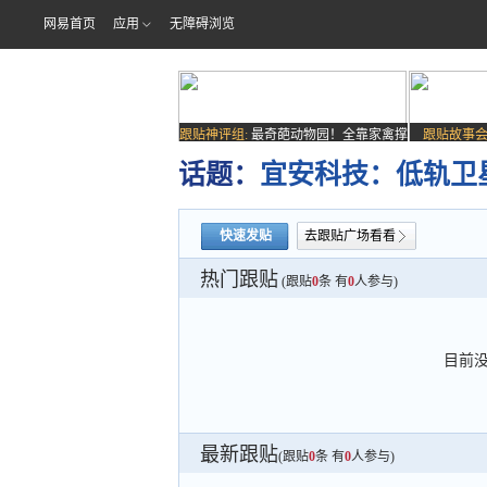
网易首页
应用
无障碍浏览
跟贴神评组:
最奇葩动物园！全靠家禽撑
跟贴故事会
场子
话题：
宜安科技：低轨卫
快速发贴
去跟贴广场看看
热门跟贴
(跟贴
0
条 有
0
人参与)
目前
最新跟贴
(跟贴
0
条 有
0
人参与)