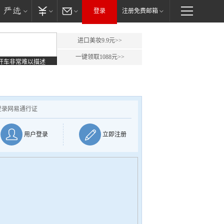
登录
注册免费邮箱
进口美妆9.9元>>
一键领取1088元>>
开车非常难以描述
登录网易通行证
用户登录
立即注册