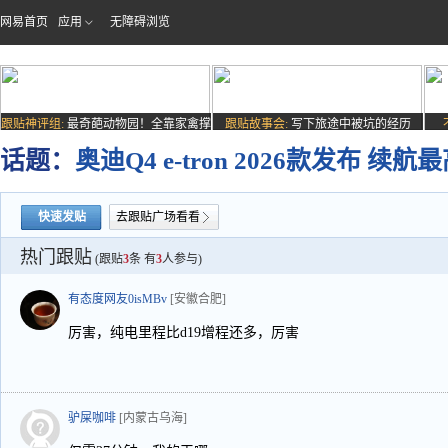
网易首页
应用
无障碍浏览
跟贴神评组:
最奇葩动物园！全靠家禽撑
跟贴故事会:
写下旅途中被坑的经历
场子
话题：
奥迪Q4 e-tron 2026款发布 续
快速发贴
去跟贴广场看看
热门跟贴
(跟贴
3
条 有
3
人参与)
有态度网友0isMBv
[安徽合肥]
厉害，纯电里程比d19增程还多，厉害
驴屎咖啡
[内蒙古乌海]