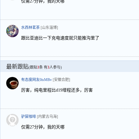
仅需27分钟，我的天哪
水西林茗茶
[山东淄博]
跟比亚迪比一下充电速度就只能推沟里了
最新跟贴
(跟贴
3
条 有
3
人参与)
有态度网友0isMBv
[安徽合肥]
厉害，纯电里程比d19增程还多，厉害
驴屎咖啡
[内蒙古乌海]
仅需27分钟，我的天哪