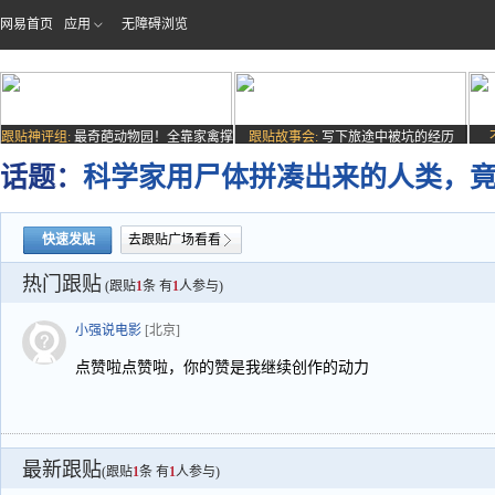
网易首页
应用
无障碍浏览
跟贴神评组:
最奇葩动物园！全靠家禽撑
跟贴故事会:
写下旅途中被坑的经历
场子
话题：
科学家用尸体拼凑出来的人类，
快速发贴
去跟贴广场看看
热门跟贴
(跟贴
1
条 有
1
人参与)
小强说电影
[北京]
点赞啦点赞啦，你的赞是我继续创作的动力
最新跟贴
(跟贴
1
条 有
1
人参与)