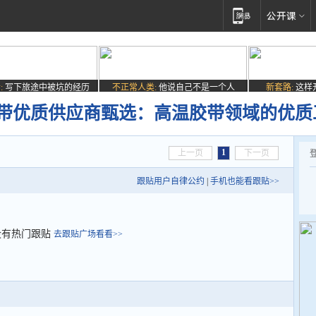
:
写下旅途中被坑的经历
不正常人类:
他说自己不是一个人
新套路:
这样
温胶带优质供应商甄选：高温胶带领域的优质
1
上一页
下一页
跟贴用户自律公约
|
手机也能看跟贴>>
没有热门跟贴
去跟贴广场看看>>