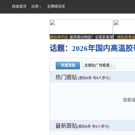
网易首页
应用
无障碍浏览
跟贴神评组:
最奇葩动物园！全靠家禽撑
跟贴故事会
场子
话题：
2026年国内高
快速发贴
去跟贴广场看看
热门跟贴
(跟贴
0
条 有
0
人参与)
目前
最新跟贴
(跟贴
0
条 有
0
人参与)