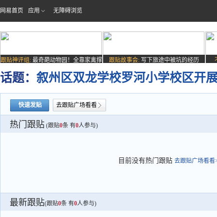
网易首页
应用
无障碍浏览
跟贴神评组:
最奇葩动物园！全靠家禽撑
跟贴故事会:
写下旅途中被坑的经历
场子
话题：
叙州区双龙学校罗河小学校区开展
快速发贴
去跟贴广场看看
热门跟贴
(跟贴
0
条 有
0
人参与)
目前没有热门跟贴
去跟贴广场看看>
最新跟贴
(跟贴
0
条 有
0
人参与)