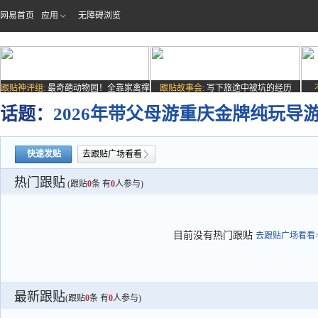
网易首页
应用
无障碍浏览
跟贴神评组:
最奇葩动物园！全靠家禽撑
跟贴故事会:
写下旅途中被坑的经历
场子
话题：
2026年带父母游重庆金牌纯玩
快速发贴
去跟贴广场看看
热门跟贴
(跟贴
0
条 有
0
人参与)
目前没有热门跟贴
去跟贴广场看看>
最新跟贴
(跟贴
0
条 有
0
人参与)