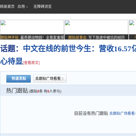
网易首页
应用
无障碍浏览
跟贴神评组:
最奇葩动物园！全靠家禽撑
跟贴故事会:
写下旅途中被坑的经历
场子
话题：
中文在线的前世今生：营收16.5
心待显
[查看原文]
快速发贴
去跟贴广场看看
热门跟贴
(跟贴
0
条 有
0
人参与)
目前没有热门跟贴
去跟贴广场看看>