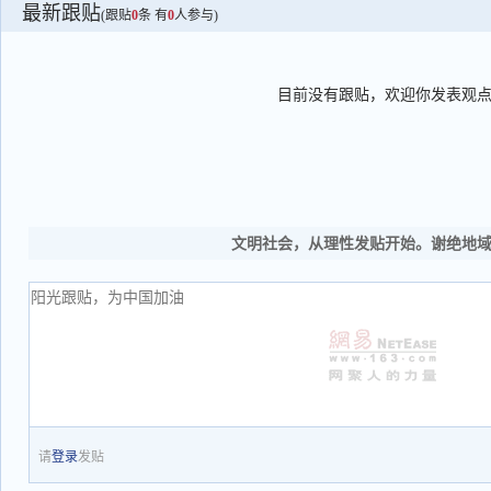
最新跟贴
(跟贴
0
条 有
0
人参与)
目前没有跟贴，欢迎你发表观
文明社会，从理性发贴开始。谢绝地
请
登录
发贴