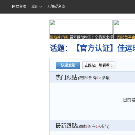
网易首页
应用
无障碍浏览
跟贴神评组:
最奇葩动物园！全靠家禽撑
跟贴故事会
场子
话题：
【官方认证】佳运
快速发贴
去跟贴广场看看
热门跟贴
(跟贴
0
条 有
0
人参与)
目前
最新跟贴
(跟贴
0
条 有
0
人参与)