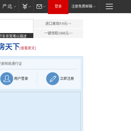
登录
注册免费邮箱
进口美妆9.9元>>
一键领取1088元>>
开车非常难以描述
房天下
[查看原文]
登录网易通行证
用户登录
立即注册