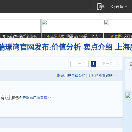
:
写下旅途中被坑的经历
不正常人类:
他说自己不是一个人
新套路:
这样
瑞璟湾官网发布:价值分析-卖点介绍-上海
1
上一页
下一页
跟贴用户自律公约
|
手机也能看跟贴>>
没有热门跟贴
去跟贴广场看看>>