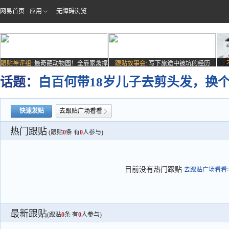
网易首页
应用
无障碍浏览
跟贴神评组:
最奇葩动物园！全靠家禽撑
跟贴故事会:
写下旅途中被坑的经历
场子
话题：
白百何带18岁儿子去剪头发，换
快速发贴
去跟贴广场看看
热门跟贴
(跟贴
0
条 有
0
人参与)
目前没有热门跟贴
去跟贴广场看看>
最新跟贴
(跟贴
0
条 有
0
人参与)