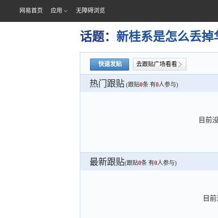
网易首页
应用
无障碍浏览
话题：
新桂系是怎么丢掉
快速发贴
去跟贴广场看看
热门跟贴
(跟贴
0
条 有
0
人参与)
目前
最新跟贴
(跟贴
0
条 有
0
人参与)
目前