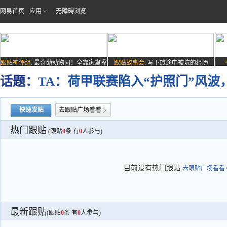
网易首页
应用
无障碍浏览
跟贴神评组:
最奇葩动物园！全靠家禽撑
跟贴故事会:
写下旅途中被坑的经历
场子
话题：
TA：荷甲联赛陷入“护照门”风波
快速发贴
去跟贴广场看看
热门跟贴
(跟贴
0
条 有
0
人参与)
目前没有热门跟贴
去跟贴广场看看>
最新跟贴
(跟贴
0
条 有
0
人参与)