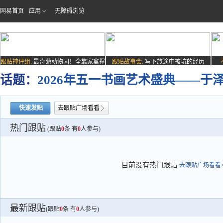
网易首页
应用
无障碍浏览
跟贴神评组:
最奇葩动物园！全靠家禽撑
跟贴故事会:
写下旅途中被坑的经历
场子
话题：
2026年五一书画艺术盛典——于
快速发贴
去跟贴广场看看
热门跟贴
(跟贴
0
条 有
0
人参与)
目前没有热门跟贴
去跟贴广场看看>
最新跟贴
(跟贴
0
条 有
0
人参与)