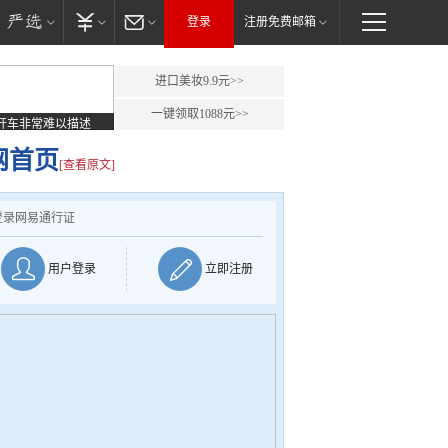
登录
注册免费邮箱
进口美妆9.9元>>
一键领取1088元>>
开车非常难以描述
网首页
[查看原文]
登录网易通行证
用户登录
立即注册