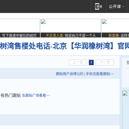
:
写下旅途中被坑的经历
不正常人类:
他说自己不是一个人
新套路:
这样
橡树湾售楼处电话-北京【华润橡树湾】官
1
上一页
下一页
跟贴用户自律公约
|
手机也能看跟贴>>
没有热门跟贴
去跟贴广场看看>>