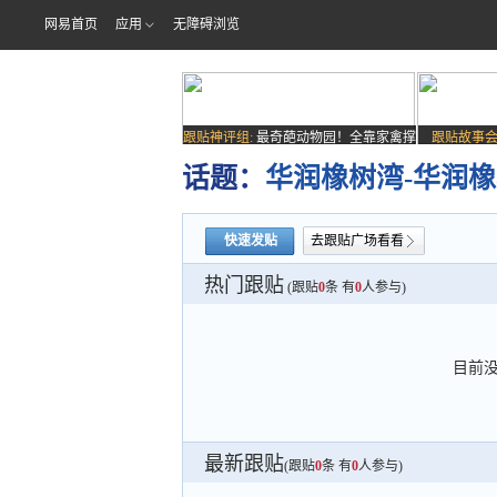
网易首页
应用
无障碍浏览
跟贴神评组:
最奇葩动物园！全靠家禽撑
跟贴故事会
场子
话题：
华润橡树湾-华润
快速发贴
去跟贴广场看看
热门跟贴
(跟贴
0
条 有
0
人参与)
目前
最新跟贴
(跟贴
0
条 有
0
人参与)