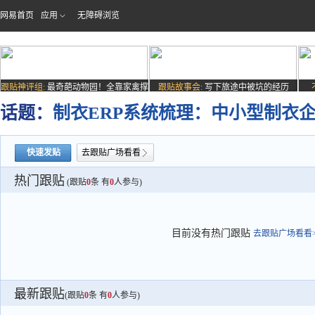
网易首页
应用
无障碍浏览
跟贴神评组:
最奇葩动物园！全靠家禽撑
跟贴故事会:
写下旅途中被坑的经历
场子
话题：
制衣ERP系统梳理：中小型制衣
快速发贴
去跟贴广场看看
热门跟贴
(跟贴
0
条 有
0
人参与)
目前没有热门跟贴
去跟贴广场看看>
最新跟贴
(跟贴
0
条 有
0
人参与)