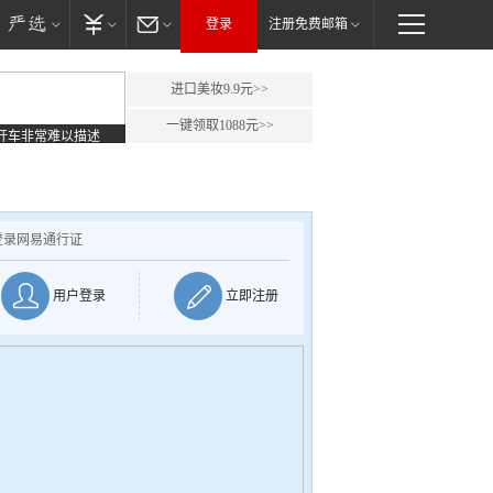
登录
注册免费邮箱
进口美妆9.9元>>
一键领取1088元>>
开车非常难以描述
登录网易通行证
用户登录
立即注册