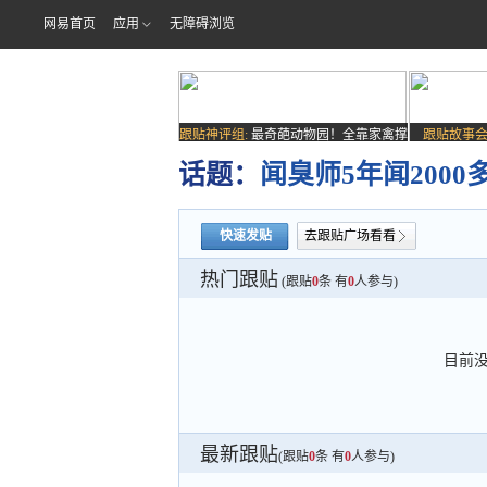
网易首页
应用
无障碍浏览
跟贴神评组:
最奇葩动物园！全靠家禽撑
跟贴故事会
场子
话题：
闻臭师5年闻200
快速发贴
去跟贴广场看看
热门跟贴
(跟贴
0
条 有
0
人参与)
目前
最新跟贴
(跟贴
0
条 有
0
人参与)