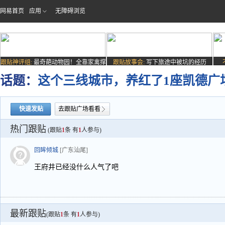
网易首页
应用
无障碍浏览
跟贴神评组:
最奇葩动物园！全靠家禽撑
跟贴故事会:
写下旅途中被坑的经历
场子
话题：
这个三线城市，养红了1座凯德广场
快速发贴
去跟贴广场看看
热门跟贴
(跟贴
1
条 有
1
人参与)
回眸倾城
[广东汕尾]
王府井已经没什么人气了吧
最新跟贴
(跟贴
1
条 有
1
人参与)