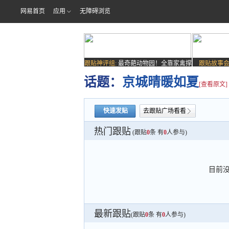
网易首页
应用
无障碍浏览
跟贴神评组:
最奇葩动物园！全靠家禽撑
跟贴故事会
场子
话题：
京城晴暖如夏
[查看原文]
快速发贴
去跟贴广场看看
热门跟贴
(跟贴
0
条 有
0
人参与)
目前
最新跟贴
(跟贴
0
条 有
0
人参与)