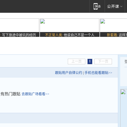
:
写下旅途中被坑的经历
不正常人类:
他说自己不是一个人
新套路:
这样
1
上一页
下一页
跟贴用户自律公约
|
手机也能看跟贴>>
没有热门跟贴
去跟贴广场看看>>