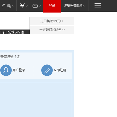
登录
注册免费邮箱
进口美妆9.9元>>
一键领取1088元>>
开车非常难以描述
登录网易通行证
用户登录
立即注册