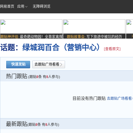
网易首页
应用
无障碍浏览
跟贴神评组:
最奇葩动物园！全靠家禽撑
跟贴故事会:
写下旅途中被坑的经历
场子
话题：
绿城润百合（营销中心）
[查看原文]
快速发贴
去跟贴广场看看
热门跟贴
(跟贴
0
条 有
0
人参与)
目前没有热门跟贴
去跟贴广场看看>
最新跟贴
(跟贴
0
条 有
0
人参与)