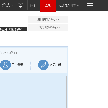
登录
注册免费邮箱
进口美妆9.9元>>
一键领取1088元>>
开车非常难以描述
登录网易通行证
用户登录
立即注册