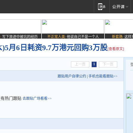
:
写下旅途中被坑的经历
不正常人类:
他说自己不是一个人
新套路:
这样
HK)5月6日耗资9.7万港元回购3万股
[查看原文]
1
上一页
下一页
跟贴用户自律公约
|
手机也能看跟贴>>
没有热门跟贴
去跟贴广场看看>>