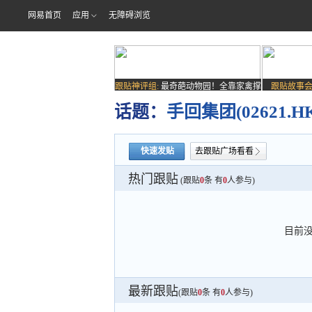
网易首页
应用
无障碍浏览
跟贴神评组:
最奇葩动物园！全靠家禽撑
跟贴故事会
场子
话题：
手回集团(02621.
快速发贴
去跟贴广场看看
热门跟贴
(跟贴
0
条 有
0
人参与)
目前
最新跟贴
(跟贴
0
条 有
0
人参与)