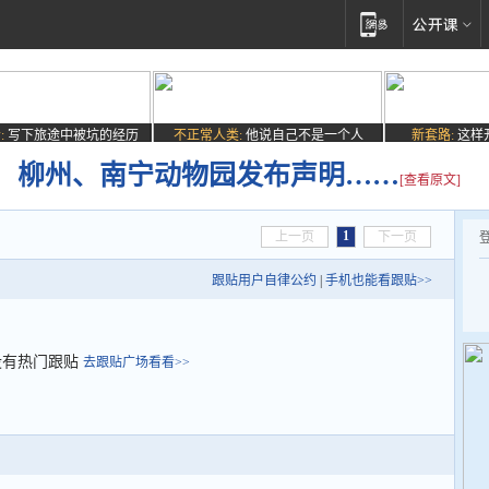
:
写下旅途中被坑的经历
不正常人类:
他说自己不是一个人
新套路:
这样
！柳州、南宁动物园发布声明……
[查看原文]
1
上一页
下一页
跟贴用户自律公约
|
手机也能看跟贴>>
没有热门跟贴
去跟贴广场看看>>