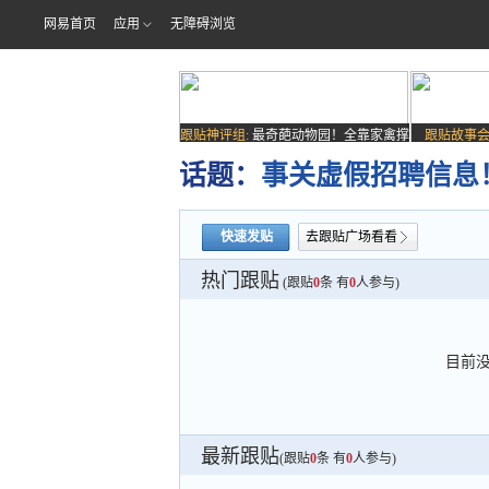
网易首页
应用
无障碍浏览
跟贴神评组:
最奇葩动物园！全靠家禽撑
跟贴故事会
场子
话题：
事关虚假招聘信息
快速发贴
去跟贴广场看看
热门跟贴
(跟贴
0
条 有
0
人参与)
目前
最新跟贴
(跟贴
0
条 有
0
人参与)