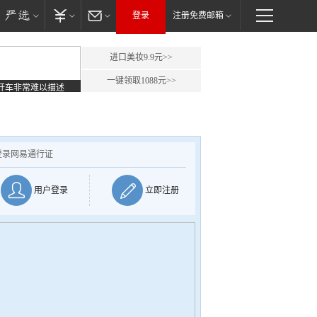
登录
注册免费邮箱
进口美妆9.9元>>
一键领取1088元>>
开车非常难以描述
登录网易通行证
用户登录
立即注册