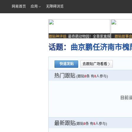
网易首页
应用
无障碍浏览
跟贴神评组:
最奇葩动物园！全靠家禽撑
跟贴故事会
场子
话题：
曲京鹏任济南市槐
快速发贴
去跟贴广场看看
热门跟贴
(跟贴
0
条 有
0
人参与)
目前
最新跟贴
(跟贴
0
条 有
0
人参与)