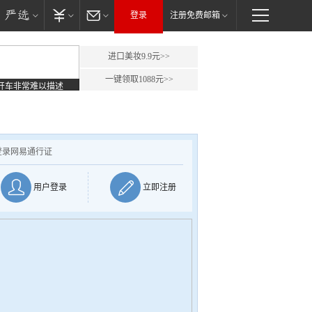
登录
注册免费邮箱
进口美妆9.9元>>
一键领取1088元>>
开车非常难以描述
登录网易通行证
用户登录
立即注册