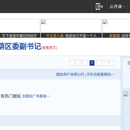
:
写下旅途中被坑的经历
不正常人类:
他说自己不是一个人
新套路:
这样
荫区委副书记
[查看原文]
1
上一页
下一页
跟贴用户自律公约
|
手机也能看跟贴>>
没有热门跟贴
去跟贴广场看看>>