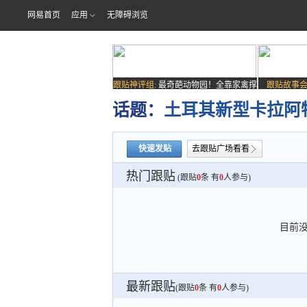
网易首页
应用
无障碍浏览
跟贴神评组:
最奇葩动物园！全靠家禽撑
跟贴故事会
场子
话题：
土耳其新型卡拉阿特
快速发贴
去跟贴广场看看
热门跟贴
(跟贴
0
条 有
0
人参与)
目前
最新跟贴
(跟贴
0
条 有
0
人参与)