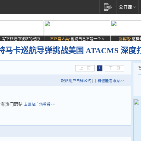
:
写下旅途中被坑的经历
不正常人类:
他说自己不是一个人
新套路:
这样
马卡巡航导弹挑战美国 ATACMS 深度
1
上一页
下一页
跟贴用户自律公约
|
手机也能看跟贴>>
没有热门跟贴
去跟贴广场看看>>