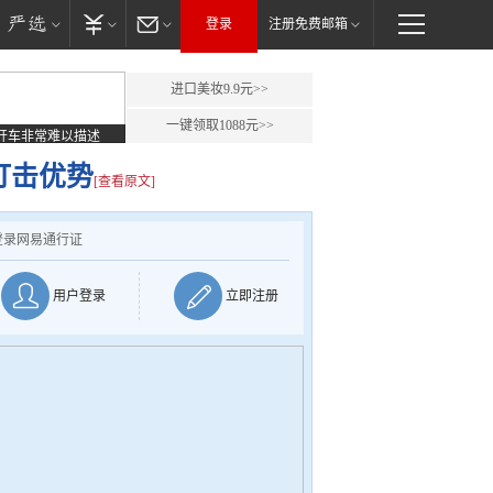
登录
注册免费邮箱
进口美妆9.9元>>
一键领取1088元>>
开车非常难以描述
打击优势
[查看原文]
登录网易通行证
用户登录
立即注册