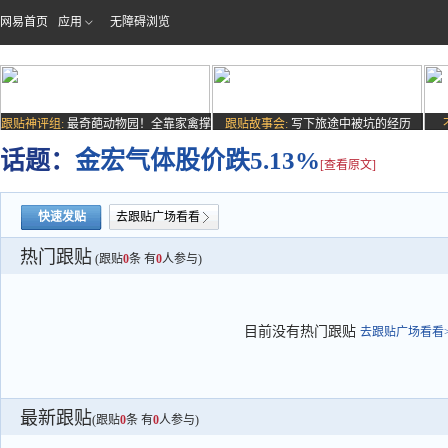
网易首页
应用
无障碍浏览
跟贴神评组:
最奇葩动物园！全靠家禽撑
跟贴故事会:
写下旅途中被坑的经历
场子
话题：
金宏气体股价跌5.13%
[查看原文]
快速发贴
去跟贴广场看看
热门跟贴
(跟贴
0
条 有
0
人参与)
目前没有热门跟贴
去跟贴广场看看>
最新跟贴
(跟贴
0
条 有
0
人参与)