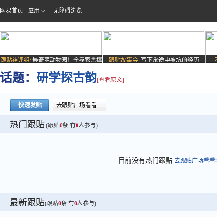
网易首页
应用
无障碍浏览
跟贴神评组:
最奇葩动物园！全靠家禽撑
跟贴故事会:
写下旅途中被坑的经历
场子
话题：
研学探古韵
[查看原文]
快速发贴
去跟贴广场看看
热门跟贴
(跟贴
0
条 有
0
人参与)
目前没有热门跟贴
去跟贴广场看看>
最新跟贴
(跟贴
0
条 有
0
人参与)