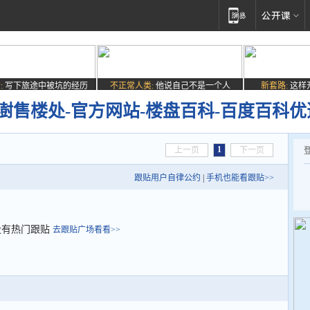
:
写下旅途中被坑的经历
不正常人类:
他说自己不是一个人
新套路:
这样
澍售楼处-官方网站-楼盘百科-百度百科
1
上一页
下一页
跟贴用户自律公约
|
手机也能看跟贴>>
没有热门跟贴
去跟贴广场看看>>