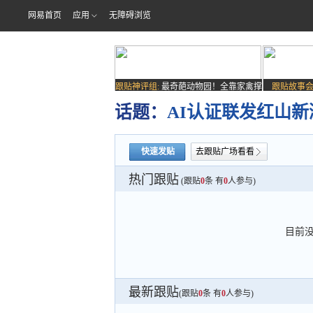
网易首页
应用
无障碍浏览
跟贴神评组:
最奇葩动物园！全靠家禽撑
跟贴故事会
场子
话题：
AI认证联发红山新
快速发贴
去跟贴广场看看
热门跟贴
(跟贴
0
条 有
0
人参与)
目前
最新跟贴
(跟贴
0
条 有
0
人参与)