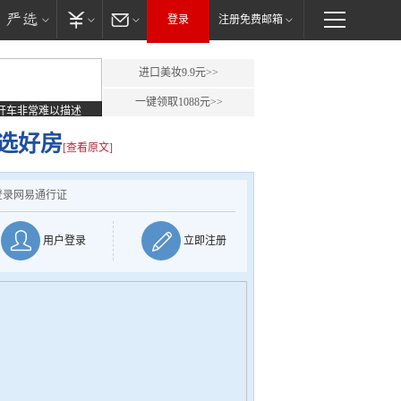
登录
注册免费邮箱
进口美妆9.9元>>
一键领取1088元>>
开车非常难以描述
优选好房
[查看原文]
登录网易通行证
用户登录
立即注册