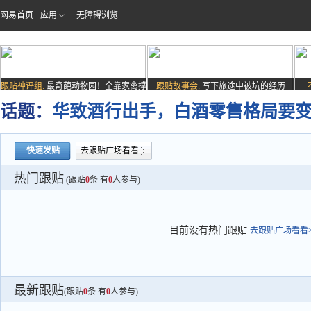
网易首页
应用
无障碍浏览
跟贴神评组:
最奇葩动物园！全靠家禽撑
跟贴故事会:
写下旅途中被坑的经历
场子
话题：
华致酒行出手，白酒零售格局要
快速发贴
去跟贴广场看看
热门跟贴
(跟贴
0
条 有
0
人参与)
目前没有热门跟贴
去跟贴广场看看>
最新跟贴
(跟贴
0
条 有
0
人参与)