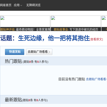
网易首页
应用
无障碍浏览
跟贴神评组:
最奇葩动物园！全靠家禽撑
跟贴故事会:
写下旅途中被坑的经历
场子
话题：
生死边缘，他一把将其抱住
[查看原文]
快速发贴
去跟贴广场看看
热门跟贴
(跟贴
0
条 有
0
人参与)
目前没有热门跟贴
去跟贴广场看看>
最新跟贴
(跟贴
0
条 有
0
人参与)