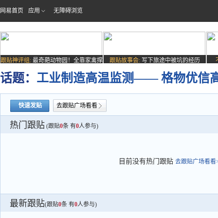
网易首页
应用
无障碍浏览
跟贴神评组:
最奇葩动物园！全靠家禽撑
跟贴故事会:
写下旅途中被坑的经历
场子
话题：
工业制造高温监测—— 格物优信
快速发贴
去跟贴广场看看
热门跟贴
(跟贴
0
条 有
0
人参与)
目前没有热门跟贴
去跟贴广场看看>
最新跟贴
(跟贴
0
条 有
0
人参与)