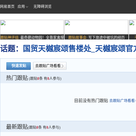
网易首页
应用
无障碍浏览
跟贴神评组:
最奇葩动物园！全靠家禽撑
跟贴故事会:
写下旅途中被坑的经历
场子
话题：
国贸天樾宸颂售楼处_天樾宸颂官
快速发贴
去跟贴广场看看
热门跟贴
(跟贴
0
条 有
0
人参与)
目前没有热门跟贴
去跟贴广场看看>
最新跟贴
(跟贴
0
条 有
0
人参与)